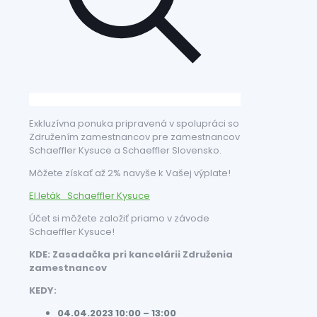
Exkluzívna ponuka pripravená v spolupráci so
Združením zamestnancov pre zamestnancov
Schaeffler Kysuce a Schaeffler Slovensko.
Môžete získať až 2% navyše k Vašej výplate!
El.leták_Schaeffler Kysuce
Účet si môžete založiť priamo v závode
Schaeffler Kysuce!
KDE
:
Zasadačka pri kancelárii Združenia
zamestnancov
KEDY
:
0
4
.04.2023
10
:00 – 13:00