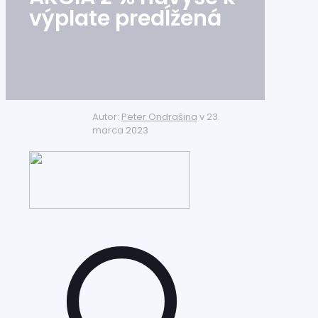
výplate predĺžená
Autor:
Peter Ondrašina
v
23.
marca 2023