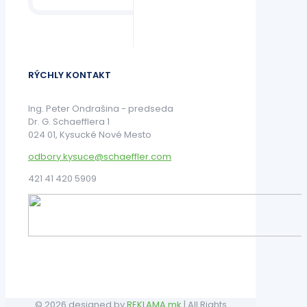
RÝCHLY KONTAKT
Ing. Peter Ondrašina - predseda
Dr. G. Schaefflera 1
024 01, Kysucké Nové Mesto
odbory.kysuce@schaeffler.com
421 41 420 5909
© 2026 designed by
REKLAMA mk
| All Rights