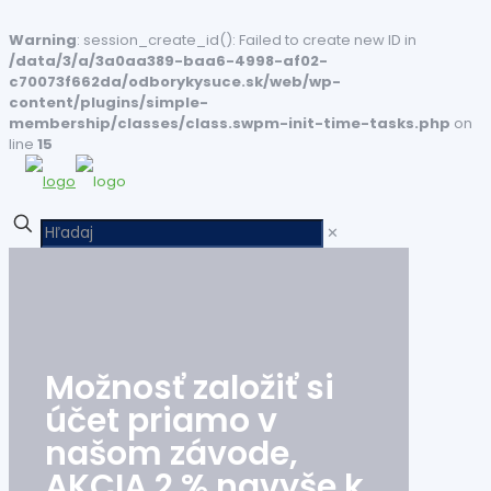
Warning
: session_create_id(): Failed to create new ID in
/data/3/a/3a0aa389-baa6-4998-af02-
c70073f662da/odborykysuce.sk/web/wp-
content/plugins/simple-
membership/classes/class.swpm-init-time-tasks.php
on
line
15
✕
Možnosť založiť si
účet priamo v
našom závode,
AKCIA 2 % navyše k