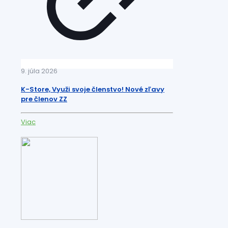
9. júla 2026
K-Store, Využi svoje členstvo! Nové zľavy
pre členov ZZ
Viac