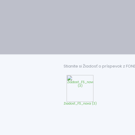
Stianite si Žiadosť o príspevok z FON
Ziadost_FS_nova (3)