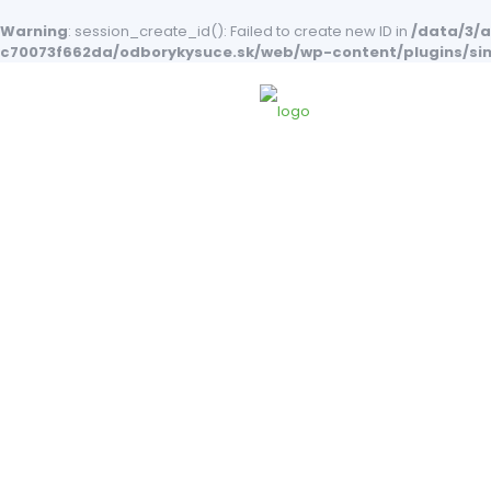
Warning
: session_create_id(): Failed to create new ID in
/data/3/
c70073f662da/odborykysuce.sk/web/wp-content/plugins/si