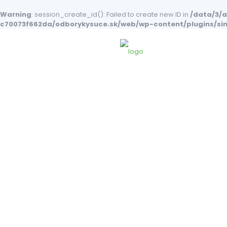
Warning
: session_create_id(): Failed to create new ID in
/data/3/
c70073f662da/odborykysuce.sk/web/wp-content/plugins/si