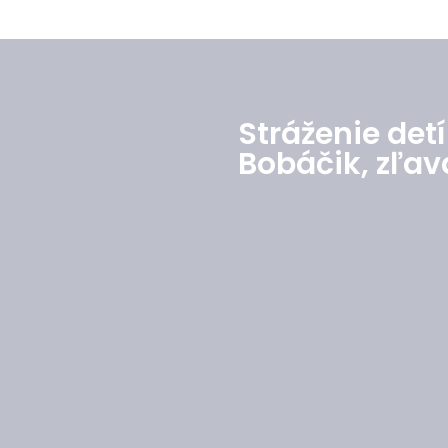
Stráženie detí
Bobáčik, zľav