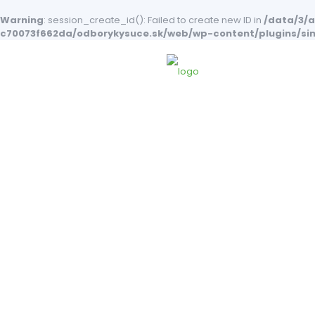
Warning
: session_create_id(): Failed to create new ID in
/data/3/
c70073f662da/odborykysuce.sk/web/wp-content/plugins/si