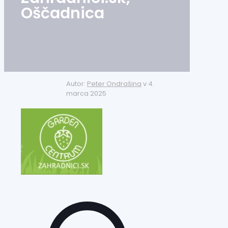
Oščadnica
Autor:
Peter Ondrašina
v
4.
marca 2025