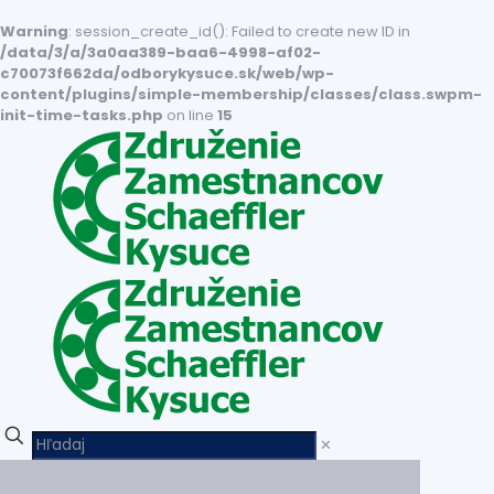
Warning
: session_create_id(): Failed to create new ID in
/data/3/a/3a0aa389-baa6-4998-af02-
c70073f662da/odborykysuce.sk/web/wp-
content/plugins/simple-membership/classes/class.swpm-
init-time-tasks.php
on line
15
✕