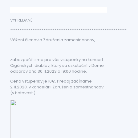
VYPREDANÉ
***************************************************************
Vážení členovia Združenia zamestnancov,
zabezpečili sme pre vás vstupenky na koncert
Cigánskych diablov, ktorý sa uskutoční v Dome
odborov dňa 30.11.2023 o 19:00 hodine.
Cena vstupenky je 10€. Predaj začíname
2.11.2023. v kancelárii Združenia zamestnancov
(v hotovosti).