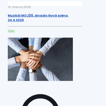
31. marca 2026
Muzikál MOJŽIŠ, divadlo Nová scéna,
24.4.2026
Viac