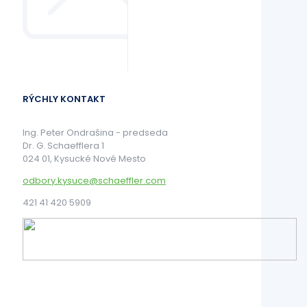
RÝCHLY KONTAKT
Ing. Peter Ondrašina - predseda
Dr. G. Schaefflera 1
024 01, Kysucké Nové Mesto
odbory.kysuce@schaeffler.com
421 41 420 5909