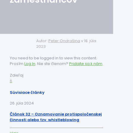
Autor:
Peter Ondrašina
v
18. júla
2023
You need to be logged in to view this content.
Prosím
Log In
. Nie ste členom?
Pridajte sa k nám
Zdieľaj
6
Súvisiace články
26. júla 2024
Článok 32 – Oznamovanie protispoločenskej
činnosti alebo tzv. whistleblowing