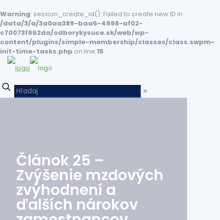
Warning
: session_create_id(): Failed to create new ID in
/data/3/a/3a0aa389-baa6-4998-af02-
c70073f662da/odborykysuce.sk/web/wp-
content/plugins/simple-membership/classes/class.swpm-
init-time-tasks.php
on line
15
✕
Článok 25 –
Zvýšenie mzdových
zvýhodnení a
ďalších nárokov
zamestnancov